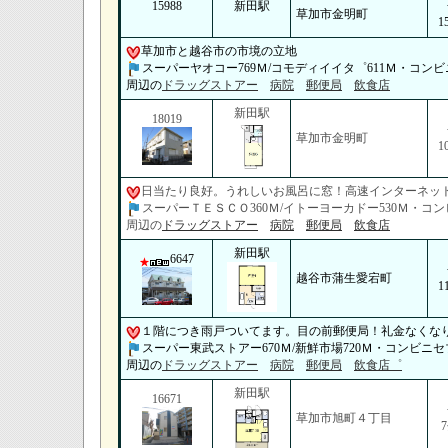
15988
新田駅
草加市金明町
1
草加市と越谷市の市境の立地
スーパーヤオコー769Ｍ/コモディイイタ゜611Ｍ・コンビ
周辺の
ドラッグストアー
病院
郵便局
飲食店
新田駅
18019
草加市金明町
1
日当たり良好。うれしいお風呂に窓！高速インターネット・
スーパーＴＥＳＣＯ360Ｍ/イトーヨーカドー530Ｍ・コン
周辺の
ドラッグストアー
病院
郵便局
飲食店
新田駅
6647
越谷市蒲生愛宕町
1
１階につき雨戸ついてます。目の前郵便局！礼金なくな
スーパー東武ストアー670Ｍ/新鮮市場720Ｍ・コンビニセ
周辺の
ドラッグストアー
病院
郵便局
飲食店゜
新田駅
16671
草加市旭町４丁目