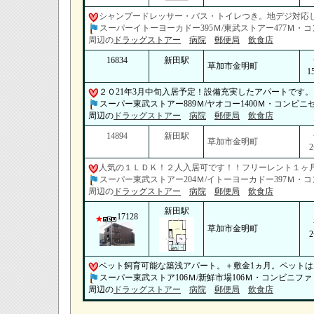
シャンプードレッサー・バス・トイレつき。地デジ対応
スーパーイトーヨーカドー395Ｍ/東武ストアー477Ｍ・コ
周辺の
ドラッグストアー
病院
郵便局
飲食店
16834
新田駅
草加市金明町
1
２０21年3月中旬入居予定！設備充実したアパートです。
スーパー東武ストアー889Ｍ/ヤオコー1400Ｍ・コンビニセ
周辺の
ドラッグストアー
病院
郵便局
飲食店
14894
新田駅
草加市金明町
人気の１ＬＤＫ！２人入居可です！！フリーレント１ヶ
スーパー東武ストアー204Ｍ/イトーヨーカドー397Ｍ・コ
周辺の
ドラッグストアー
病院
郵便局
飲食店
新田駅
17128
草加市金明町
ベット飼育可能な築浅アパート。＋敷金1ヵ月。ペットは
スーパー東武ストア106Ｍ/新鮮市場106Ｍ・コンビニファ
周辺の
ドラッグストアー
病院
郵便局
飲食店