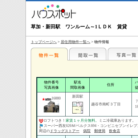
草加・新田駅 ワンルーム～1ＬＤＫ 賃貸
トップページへ
>
居住用物件一覧へ
> 物件情報
物件番号
駅名
住所
写真画像
間取画像
新田駅
16880
越谷市南町３丁目
1
ロフトつき！
家賃１ヶ月分無料。
ミニ冷蔵庫あります。
スーパー西友626Ｍ/ベルクス694・コンビニセブンイレブン
周辺の
ドラッグストアー
病院
郵便局
飲食店