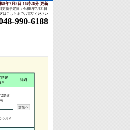
和8年7月8日 16時26分 更新
回更新予定日：令和8年7月21日
方はこちらまでお電話ください
048-990-6188
／階建
詳細
向き
／2階建
南
558Ｍ