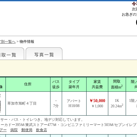
令
次
お急ぎの
ア別一覧へ
> 物件情報
間取
バス
タイプ
家賃
階
住所
2
像
徒歩
築年月
共益費
面積m
駅
－
￥50,000
1K
1階
アパート
草加市旭町４丁目
2
7分
H18/08
￥1,000
20.24m
ッサー・バス・トイレつき。地デジ対応しています。
カドー395Ｍ/東武ストアー477Ｍ・コンビニファミリーマート503Ｍ/セブンイレブン
アー
病院
郵便局
飲食店