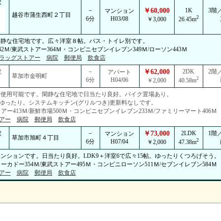
駅
－
￥60,000
1K
3階
マンション
越谷市蒲生西町２丁目
2
6分
H03/08
￥3,000
26.45m
閑静な住宅地です。広々洋室８帖。バス・トイレ別です。
2Ｍ/東武ストアー364Ｍ・コンビニセブンイレブン349Ｍ/ローソン443Ｍ
ラッグストアー
病院
郵便局
飲食店
－
￥62,000
2DK
2階
駅
アパート
草加市金明町
2
6分
H04/06
￥2,000
40.58m
所使用可能です。閑静な住宅地で日当たり良好。バイク置場あり。
ゆったり。システムキッチン(グリルつき)更新料なしです。
ー413Ｍ/新鮮市場500Ｍ・コンビニセブンイレブン233Ｍ/ファミリーマート406Ｍ
アー
病院
郵便局
飲食店
－
￥73,000
2LDK
1階
駅
マンション
草加市旭町４丁目
2
6分
H07/04
￥2,000
47.38m
ンションです。日当たり良好。LDK9＋洋室6で広々15帖。ゆったりくつろげそう。
カドー354Ｍ/東武ストアー495Ｍ・コンビニローソン511Ｍ/セブンイレブン584Ｍ
アー
病院
郵便局
飲食店