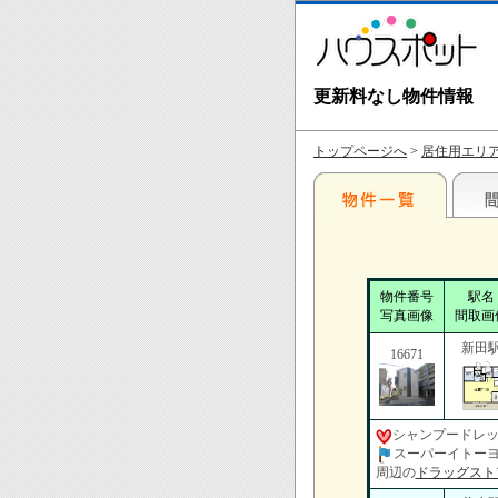
更新料なし物件情報
トップページへ
>
居住用エリ
物件番号
駅名
写真画像
間取画
新田
16671
シャンプードレ
スーパーイトーヨー
周辺の
ドラッグスト