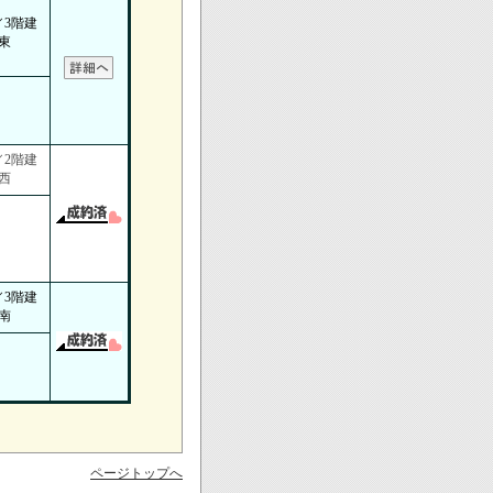
／3階建
東
／2階建
西
／3階建
南
ページトップへ