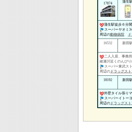
蒲生
17874
蒲生駅徒歩６分
スーパーヤオミ34
周辺の
動物病院
ド
16532
新田
二人入居、事務
綾瀬川近くのんびり
スーパー東武ストア
周辺の
ドラッグスト
18192
新田
外壁タイル張りマ
スーパーイトーヨー
周辺の
ドラッグスト