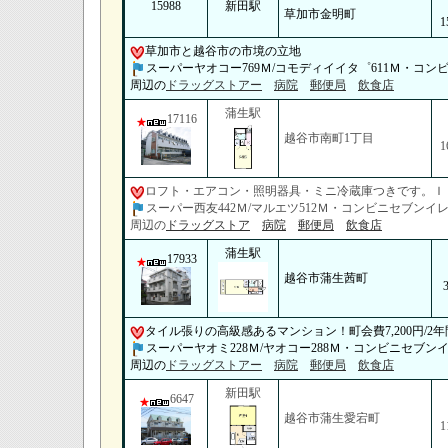
15988
新田駅
草加市金明町
1
草加市と越谷市の市境の立地
スーパーヤオコー769Ｍ/コモディイイタ゜611Ｍ・コンビ
周辺の
ドラッグストアー
病院
郵便局
飲食店
蒲生駅
17116
越谷市南町1丁目
1
ロフト・エアコン・照明器具・ミニ冷蔵庫つきです。Ｉ
スーパー西友442Ｍ/マルエツ512Ｍ・コンビニセブンイレ
周辺の
ドラッグストア
病院
郵便局
飲食店
蒲生駅
17933
越谷市蒲生茜町
タイル張りの高級感あるマンション！町会費7,200円/2
スーパーヤオミ228Ｍ/ヤオコー288Ｍ・コンビニセブンイ
周辺の
ドラッグストアー
病院
郵便局
飲食店
新田駅
6647
越谷市蒲生愛宕町
1