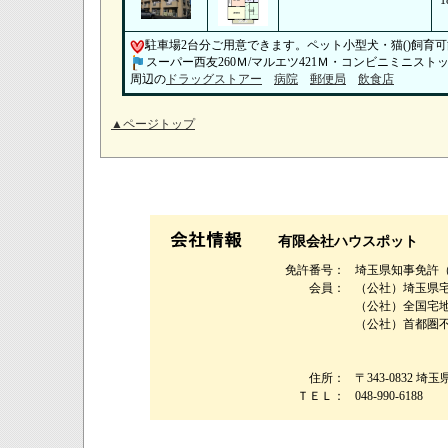
1
駐車場2台分ご用意できます。ペット小型犬・猫()飼育可
スーパー西友260Ｍ/マルエツ421Ｍ・コンビニミニストップ
周辺の
ドラッグストアー
病院
郵便局
飲食店
▲ページトップ
有限会社ハウスポット
免許番号：
埼玉県知事免許（４
会員：
（公社）埼玉県
（公社）全国宅
（公社）首都圏
住所：
〒343-0832 埼
ＴＥＬ：
048-990-6188