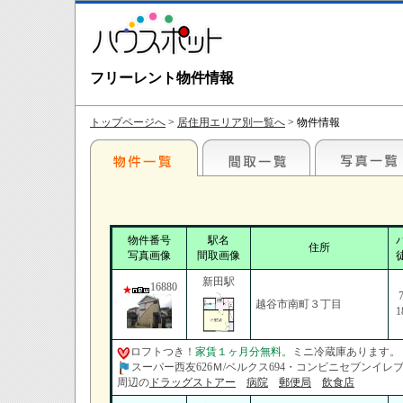
フリーレント物件情報
トップページへ
>
居住用エリア別一覧へ
> 物件情報
物件番号
駅名
住所
写真画像
間取画像
新田駅
16880
越谷市南町３丁目
1
ロフトつき！
家賃１ヶ月分無料。
ミニ冷蔵庫あります。
スーパー西友626Ｍ/ベルクス694・コンビニセブンイレブン
周辺の
ドラッグストアー
病院
郵便局
飲食店