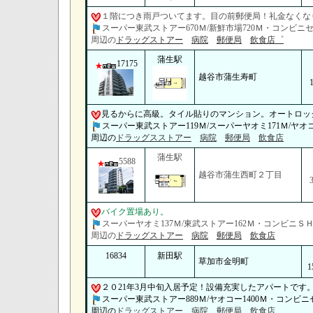
１階につき雨戸ついてます。目の前郵便局！礼金なくな
スーパー東武ストアー670Ｍ/新鮮市場720Ｍ・コンビニセ
周辺の
ドラッグストアー
病院
郵便局
飲食店゜
蒲生駅
17175
越谷市蒲生寿町
見るからに高級。タイル貼りのマンション。オートロッ
スーパー東武ストアー119Ｍ/スーパーヤオミ171Ｍ/ヤオ
周辺の
ドラッグスストアー
病院
郵便局
飲食店
蒲生駅
5588
越谷市蒲生西町２丁目
バイク置場あり。
スーパーヤオミ137Ｍ/東武ストアー162Ｍ・コンビニＳＨ
周辺の
ドラッグストアー
病院
郵便局
飲食店
16834
新田駅
草加市金明町
1
２０21年3月中旬入居予定！設備充実したアパートです
スーパー東武ストアー889Ｍ/ヤオコー1400Ｍ・コンビニ
周辺の
ドラッグストアー
病院
郵便局
飲食店