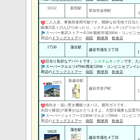
16532
新田駅
草加市金明町
二人入居、事務所使用可能です。閑静な住宅地で日当た
綾瀬川近くのんびりゆったり。システムキッチン(グリルつ
スーパー東武ストアー413Ｍ/新鮮市場500Ｍ・コンビニセ
周辺の
ドラッグストアー
病院
郵便局
飲食店
17530
蒲生駅
越谷市蒲生２丁目
1
日当り良好なアパートです。
システムキッチン
です。た
スーパーマルエツ479Ｍ/西友520Ｍ・コンビニセブンイレブ
周辺の
ドラッグストアー
病院
郵便局
飲食店
新越谷駅
15975
越谷市登戸町
1
南向き・追い焚き機能つきバス。都市ガスです。
水回り横並び!家事がはかどりますよ。大型冷蔵庫も設置可
スーパージョイフーズ240Ｍ/マルエツ590Ｍ・コンビニフ
周辺の
ドラッグストアー
病院
郵便局
飲食店
蒲生駅
16628
越谷市蒲生４丁目