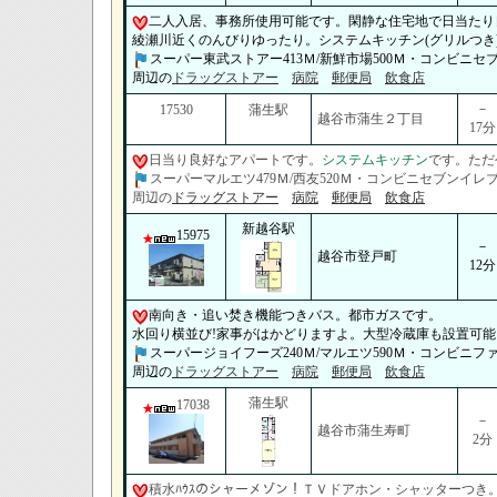
二人入居、事務所使用可能です。閑静な住宅地で日当たり
綾瀬川近くのんびりゆったり。システムキッチン(グリルつき
スーパー東武ストアー413Ｍ/新鮮市場500Ｍ・コンビニセブ
周辺の
ドラッグストアー
病院
郵便局
飲食店
－
17530
蒲生駅
越谷市蒲生２丁目
17分
日当り良好なアパートです。
システムキッチン
です。ただ
スーパーマルエツ479Ｍ/西友520Ｍ・コンビニセブンイレブン
周辺の
ドラッグストアー
病院
郵便局
飲食店
新越谷駅
15975
－
越谷市登戸町
12分
南向き・追い焚き機能つきバス。都市ガスです。
水回り横並び!家事がはかどりますよ。大型冷蔵庫も設置可能
スーパージョイフーズ240Ｍ/マルエツ590Ｍ・コンビニファ
周辺の
ドラッグストアー
病院
郵便局
飲食店
蒲生駅
17038
－
越谷市蒲生寿町
2分
積水ﾊｳｽのシャーメゾン！ＴＶドアホン・シャッターつき