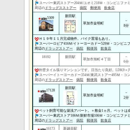
スーパー東武ストアー204Ｍ/ユオミ218Ｍ・コンビニファミ
周辺の
ドラッグスストアー
病院
郵便局
飲食店
新田駅
5309
－
草加市金明町
8分
Ｈ１９年１１月完成物件。バイク置場もあり。
スーパーロピア416Ｍ/イトーヨーカドー529Ｍ・コンビニフ
周辺の
ドラッグストアー
病院
郵便局
飲食店
－
18192
新田駅
草加市旭町４丁目
6分
外壁タイル張りマンションです。日当たり良好。LDK9＋
スーパーイトーヨーカドー354Ｍ/東武ストアー495Ｍ・コン
周辺の
ドラッグストアー
病院
郵便局
飲食店
新田駅
17128
－
草加市金明町
2分
ベット飼育可能な築浅アパート。＋敷金1ヵ月。ペットは
スーパー東武ストア106Ｍ/新鮮市場106Ｍ・コンビニファミ
周辺の
ドラッグストアー
病院
郵便局
飲食店
16173
新越谷駅