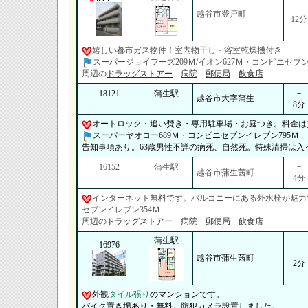
－
越谷市登戸町
12分
嬉しい都市ガス物件！室内物干し・浴室乾燥機付き
スーパージョイフーズ209Ｍ/イオン627Ｍ・コンビニセブン
周辺の
ドラッグストアー
病院
郵便局
飲食店
－
18121
蒲生駅
越谷市大字蒲生
8分
オートロック・追い焚き・専用駐車場・お庭つき。料金は
スーパーヤオコー689Ｍ・コンビニセブンイレブン795Ｍ
告知事項あり。63歳男性不詳の病死、自然死。特殊清掃は入
－
16152
蒲生駅
越谷市蒲生茜町
4分
インターネット無料です。バルコニーにある外水栓が魅力
セブンイレブン354Ｍ
周辺の
ドラッグストアー
病院
郵便局
飲食店
蒲生駅
16976
－
越谷市蒲生茜町
2分
外観
タイル張り
のマンションです。
バイク置き場あり・無料。防犯カメラ設置しました。