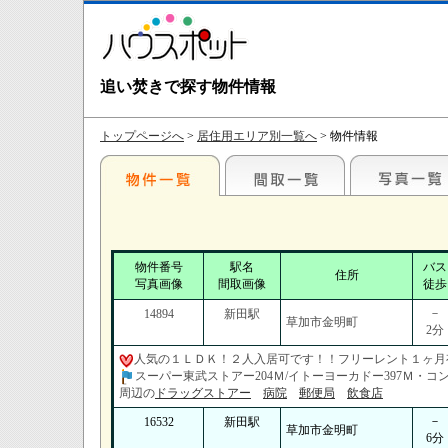
追い焚きで探す物件情報
トップページへ
>
居住用エリア別一覧へ
> 物件情報
物件番号
駅名
バス
住所
写真画像
間取画像
徒歩
－
14894
新田駅
草加市金明町
2分
人気の１ＬＤＫ！２人入居可です！！フリーレント１ヶ月
スーパー東武ストアー204Ｍ/イトーヨーカドー397Ｍ・コン
周辺の
ドラッグストアー
病院
郵便局
飲食店
－
16532
新田駅
草加市金明町
6分