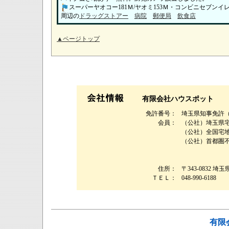
スーパーヤオコー181Ｍ/ヤオミ153Ｍ・コンビニセブンイレブ
周辺の
ドラッグストアー
病院
郵便局
飲食店
▲ページトップ
有限会社ハウスポット
免許番号：
埼玉県知事免許（４
会員：
（公社）埼玉県
（公社）全国宅
（公社）首都圏
住所：
〒343-0832 埼
ＴＥＬ：
048-990-6188
有限