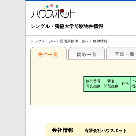
シングル・獨協大学前駅物件情報
トップページへ
>
居住用物件一覧へ
> 物件情報
物件番号
駅名
バ
住所
写真画像
間取画像
徒
有限会社ハウスポット